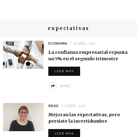
expectativas
ECONOMIA
16 ABRIL, 2021
La confianza empresarial repunta
un 5% en el segundo trimestre
LEER MÁS
SHARE
IDEAS
6 ABRIL, 2021
Mejoran las expectativas, pero
persiste la incertidumbre
LEER MÁS