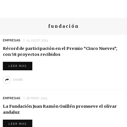
fundación
EMPRESAS
15 JULIO, 2013
Récord de participación en el Premio “Cinco Nueves”,
con 58 proyectos recibidos
LEER MÁS
SHARE
EMPRESAS
28 MAYO, 2013
La Fundación Juan Ramón Guillén promueve el olivar
andaluz
LEER MÁS