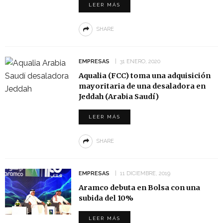
LEER MÁS
SHARE
EMPRESAS
31 ENERO, 2020
Aqualia (FCC) toma una adquisición
mayoritaria de una desaladora en
Jeddah (Arabia Saudí)
LEER MÁS
SHARE
EMPRESAS
11 DICIEMBRE, 2019
Aramco debuta en Bolsa con una
subida del 10%
LEER MÁS